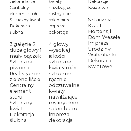
Sztuczny
Kwiat
Hortensji
Dom Wesele
Impreza
3 gałęzie 2
4 głowy
Urodziny
duże głowy 1
wysokiej
Walentynki
mały pączek
jakości
Dekoracje
Sztuczna
sztuczne
Kwiatowe
piwonia
kwiaty róży
Realistyczne
sztuczne
zielone liście
ręcznie
Centralny
odczuwalne
element
kwiaty
stołu
nawilżające
Sztuczny
rośliny dom
kwiat
salon biuro
Dekoracja
impreza
ślubna
dekoracja