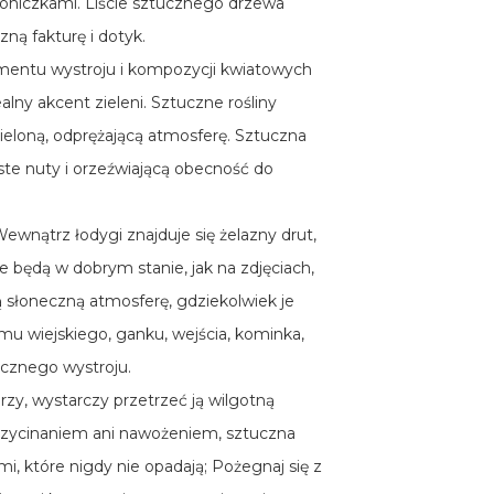
doniczkami. Liście sztucznego drzewa
zną fakturę i dotyk.
lementu wystroju i kompozycji kwiatowych
lny akcent zieleni. Sztuczne rośliny
eloną, odprężającą atmosferę. Sztuczna
ste nuty i orzeźwiającą obecność do
Wewnątrz łodygi znajduje się żelazny drut,
e będą w dobrym stanie, jak na zdjęciach,
ą słoneczną atmosferę, gdziekolwiek je
domu wiejskiego, ganku, wejścia, kominka,
ycznego wystroju.
zy, wystarczy przetrzeć ją wilgotną
przycinaniem ani nawożeniem, sztuczna
mi, które nigdy nie opadają; Pożegnaj się z