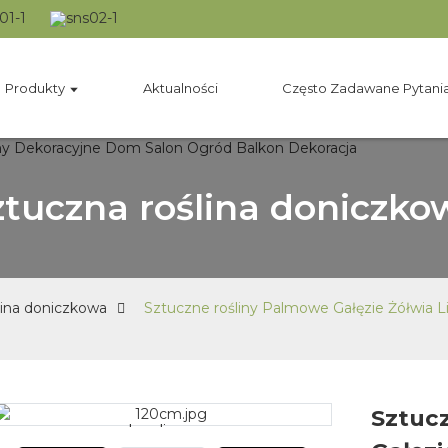
Produkty
Aktualności
Często Zadawane Pytani
ztuczna roślina doniczko
lina doniczkowa
Sztuczne rośliny Palmowe Gałęzie Żółwia L
Sztuc
Loading...
Loading...