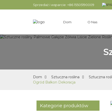
Sprzedaż i wsparcie: +86 15505190009
Dom
O Nas
S
Dom
Sztuczna roślina
Sztuczna roś
Ogród Balkon Dekoracja
Kategorie produktów
Loading...
Loading...