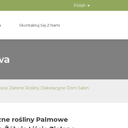
Polish
a
Skontaktuj Się Z Nami
wa
iście Zielone Rośliny Dekoracyjne Dom Salon
zne rośliny Palmowe
Loading...
Loading...
Loading..
Loading..