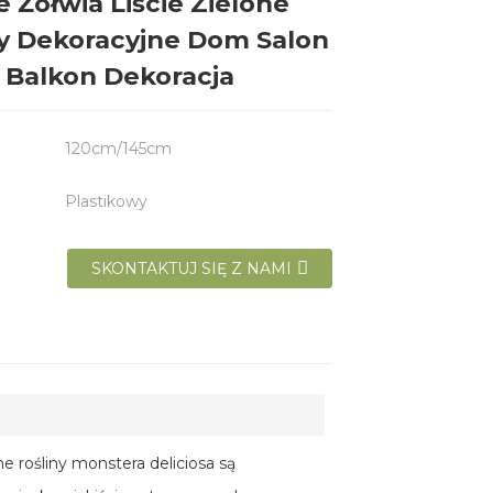
e Żółwia Liście Zielone
ny Dekoracyjne Dom Salon
 Balkon Dekoracja
120cm/145cm
Plastikowy
SKONTAKTUJ SIĘ Z NAMI
e rośliny monstera deliciosa są