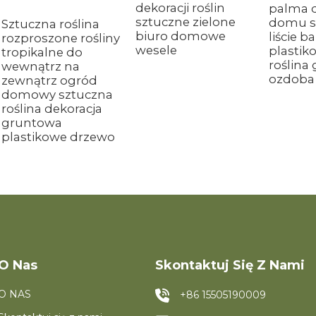
dekoracji roślin
palma d
sztuczne zielone
domu s
Sztuczna roślina
biuro domowe
liście 
rozproszone rośliny
wesele
plastik
tropikalne do
roślina 
wewnątrz na
ozdoba 
zewnątrz ogród
domowy sztuczna
roślina dekoracja
gruntowa
plastikowe drzewo
O Nas
Skontaktuj Się Z Nami
O NAS
+86 15505190009