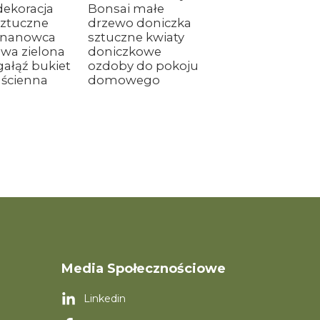
ekoracja
Bonsai małe
ztuczne
drzewo doniczka
bananowca
sztuczne kwiaty
owa zielona
doniczkowe
gałąź bukiet
ozdoby do pokoju
ścienna
domowego
Media Społecznościowe
Linkedin