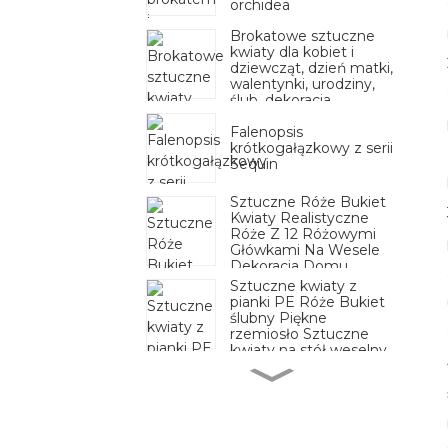
orchidea
Brokatowe sztuczne
kwiaty dla kobiet i
dziewcząt, dzień matki,
walentynki, urodziny,
ślub, dekoracja
Falenopsis
krótkogałązkowy z serii
Sequin
Sztuczne Róże Bukiet
Kwiaty Realistyczne
Róże Z 12 Różowymi
Główkami Na Wesele
Dekoracja Domu
Biurowego
Sztuczne kwiaty z
pianki PE Róże Bukiet
ślubny Piękne
rzemiosło Sztuczne
kwiaty na stół weselny
Dekoracja domu
Sztuczny Kwiat
Hortensji Dom Wesele
Impreza Urodziny
Walentynki Dekoracje
Kwiatowe