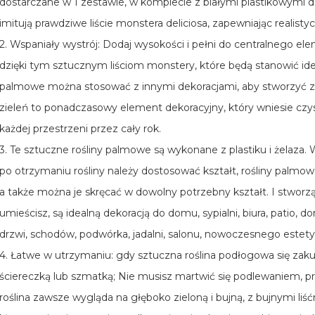
dostarczane w 1 zestawie, w komplecie z białymi plastikowymi 
imitują prawdziwe liście monstera deliciosa, zapewniając realistyc
2. Wspaniały wystrój: Dodaj wysokości i pełni do centralnego e
dzięki tym sztucznym liściom monstery, które będą stanowić idea
palmowe można stosować z innymi dekoracjami, aby stworzyć zi
zieleń to ponadczasowy element dekoracyjny, który wniesie czy
każdej przestrzeni przez cały rok.
3. Te sztuczne rośliny palmowe są wykonane z plastiku i żelaza. 
po otrzymaniu rośliny należy dostosować kształt, rośliny palmow
a także można je skręcać w dowolny potrzebny kształt. I stworz
umieścisz, są idealną dekoracją do domu, sypialni, biura, patio, 
drzwi, schodów, podwórka, jadalni, salonu, nowoczesnego estet
4. Łatwe w utrzymaniu: gdy sztuczna roślina podłogowa się zakur
ściereczką lub szmatką; Nie musisz martwić się podlewaniem, 
roślina zawsze wygląda na głęboko zieloną i bujną, z bujnymi liść