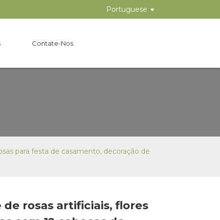
Portuguese
s
Contate-Nos
e rosas para festa de casamento, decoração de
de rosas artificiais, flores
Loading...
Loading...
Loading..
Loading..