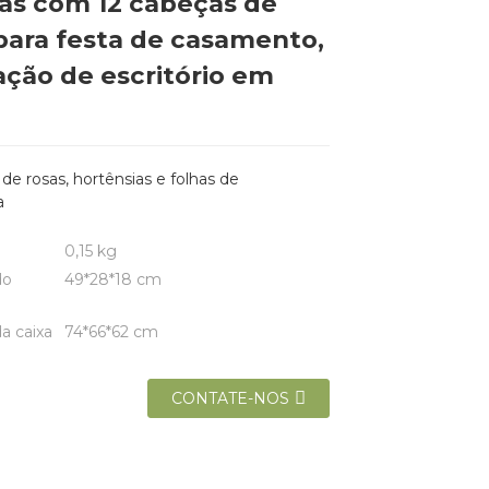
tas com 12 cabeças de
para festa de casamento,
ção de escritório em
de rosas, hortênsias e folhas de
a
0,15 kg
do
49*28*18 cm
a caixa
74*66*62 cm
CONTATE-NOS