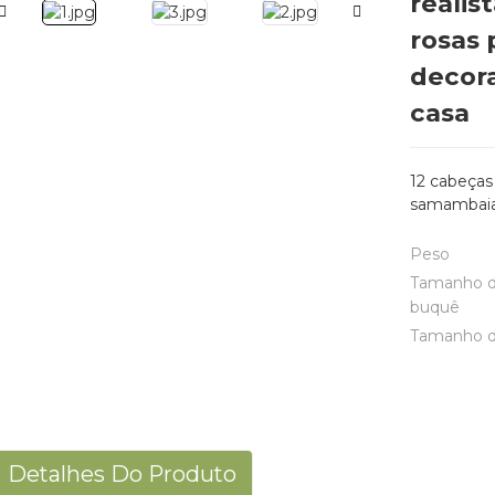
realis
rosas 
decora
casa
12 cabeças 
samambai
Peso
Tamanho 
buquê
Tamanho d
Detalhes Do Produto