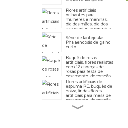
Flores artificiais
brilhantes para
mulheres e meninas,
dia das mães, dia dos
namorados, aniversário,
casamento, decoração
Série de lantejoulas
Phalaenopsis de galho
curto
Buquê de rosas
artificiais, flores realistas
com 12 cabeças de
rosas para festa de
casamento, decoração
de escritório em casa
Flores artificiais de
espuma PE, buquês de
noiva, lindas flores
artificiais para mesa de
casamento, decoração
de festa em casa
Flor de hortênsia
artificial para casa, festa
de casamento,
aniversário, dia dos
namorados, decoração