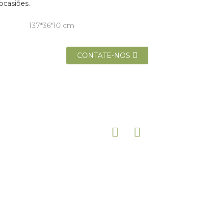
ocasiões.
137*36*10 cm
CONTATE-NOS