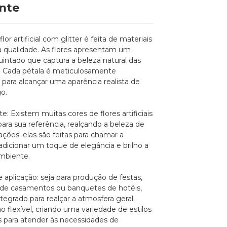
nte
flor artificial com glitter é feita de materiais
a qualidade. As flores apresentam um
uintado que captura a beleza natural das
is. Cada pétala é meticulosamente
 para alcançar uma aparência realista de
go.
e: Existem muitas cores de flores artificiais
para sua referência, realçando a beleza de
ções; elas são feitas para chamar a
adicionar um toque de elegância e brilho a
mbiente.
 aplicação: seja para produção de festas,
de casamentos ou banquetes de hotéis,
tegrado para realçar a atmosfera geral.
 flexível, criando uma variedade de estilos
s para atender às necessidades de