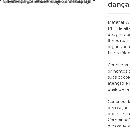
dança
Material: A 
PET de alt
design req
flores rea
organizada
tirar o fôle
Cor elegant
brilhantes 
suas decora
atenção e 
qualquer a
Cenários de
decoração 
pode ser in
Combinação
decorativo