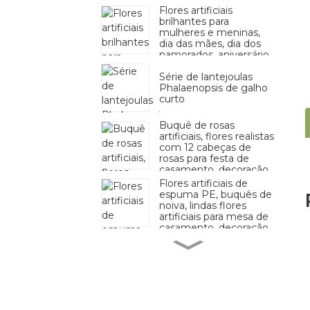
Flores artificiais
brilhantes para
mulheres e meninas,
dia das mães, dia dos
namorados, aniversário,
casamento, decoração
Série de lantejoulas
Phalaenopsis de galho
curto
Buquê de rosas
artificiais, flores realistas
com 12 cabeças de
rosas para festa de
casamento, decoração
de escritório em casa
Flores artificiais de
espuma PE, buquês de
noiva, lindas flores
artificiais para mesa de
casamento, decoração
de festa em casa
Flor de hortênsia
artificial para casa, festa
de casamento,
aniversário, dia dos
namorados, decoração
floral
4 cabeças de flores
artificiais de rosas de