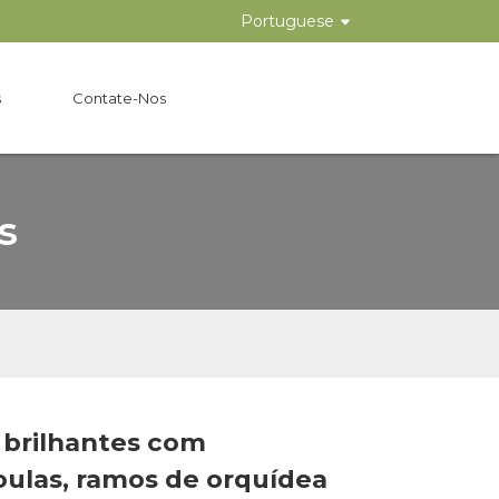
Portuguese
s
Contate-Nos
s
 brilhantes com
Loading...
Loading...
Loading..
Loading..
oulas, ramos de orquídea