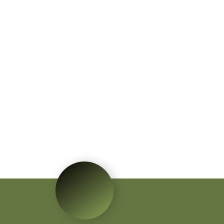
alta qualidade,
hidratantes para as
mãos, plantas, casa, sala
de estar, escritório,
2 cabeças de rosa de
decoração de festa
seda simulada flor para
decoração de casa
flores de casamento
3 ramos, 2 cabeças
grandes, 1 broto
pequeno, peônia
artificial, folhas verdes
realistas, centro de
mesa, flor artificial,
decoração de
casamento