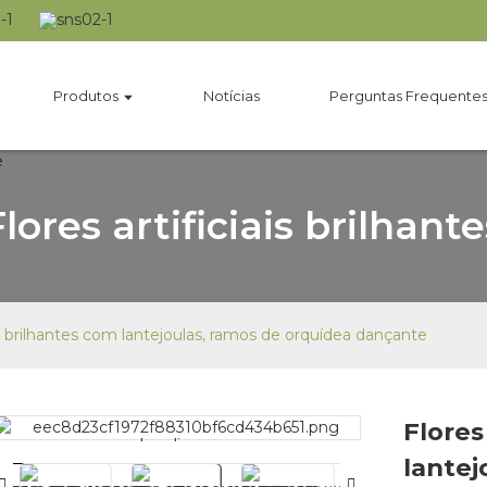
Produtos
Notícias
Perguntas Frequente
Flores artificiais brilhante
s brilhantes com lantejoulas, ramos de orquídea dançante
Flores
Loading...
Loading...
lantej