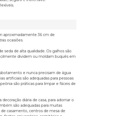
lexíveis.
al tem aproximadamente 36 cm de
ras ocasiões.
o de seda de alta qualidade. Os galhos são
ue facilmente dividem ou moldam buquês em
 desbotamento e nunca precisam de água
as artificiais são adequadas para pessoas
peônia são práticas para limpar e fáceis de
ara decoração diária de casa, para adornar o
tc. Também são adequadas para muitas
s de casamento, centros de mesa de