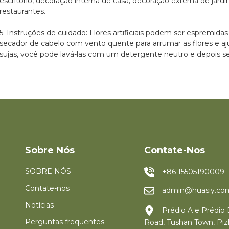
escritório, decoração interna de casa, decoração externa de jardim
restaurantes.
5. Instruções de cuidado: Flores artificiais podem ser espremida
secador de cabelo com vento quente para arrumar as flores e aju
sujas, você pode lavá-las com um detergente neutro e depois s
Sobre Nós
Contate-Nos
SOBRE NÓS
+86 15505190009
Contate-nos
admin@huasiy.co
Notícias
Prédio A e Prédio B
Perguntas frequentes
Road, Tushan Town, Piz