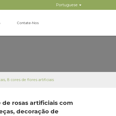
Portuguese
s
Contate-Nos
, 8 cores de flores artificiais
de rosas artificiais com
Loading...
Loading...
Loading..
Loading..
eças, decoração de