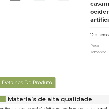
casam
ociden
artific
12 cabeças
Peso
Tamanho
Detalhes Do Produto
Materiais de alta qualidade
As flores de toque real são feitas de tecido de seda de alta quali