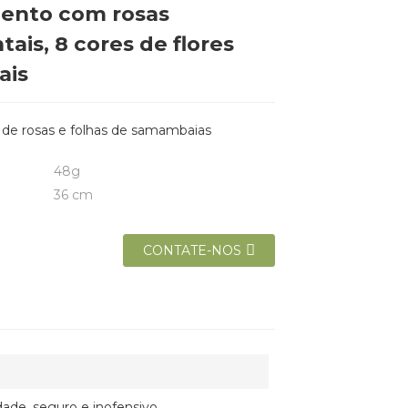
ento com rosas
tais, 8 cores de flores
iais
 de rosas e folhas de samambaias
48g
36 cm
CONTATE-NOS
dade, seguro e inofensivo.