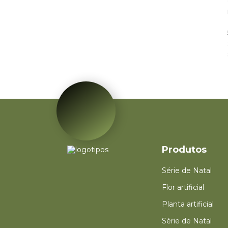
alta qualidade,
hidratantes para as
mãos, plantas, casa, sala
de estar, escritório,
2 cabeças de rosa de
decoração de festa
seda simulada flor para
decoração de casa
flores de casamento
3 ramos, 2 cabeças
grandes, 1 broto
pequeno, peônia
artificial, folhas verdes
realistas, centro de
mesa, flor artificial,
decoração de
casamento
Produtos
Série de Natal
Flor artificial
Planta artificial
Série de Natal