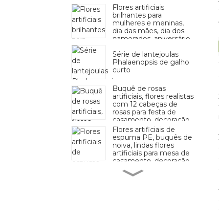
Flores artificiais
brilhantes para
mulheres e meninas,
dia das mães, dia dos
namorados, aniversário,
casamento, decoração
Série de lantejoulas
Phalaenopsis de galho
curto
Buquê de rosas
artificiais, flores realistas
com 12 cabeças de
rosas para festa de
casamento, decoração
de escritório em casa
Flores artificiais de
espuma PE, buquês de
noiva, lindas flores
artificiais para mesa de
casamento, decoração
de festa em casa
Flor de hortênsia
artificial para casa, festa
de casamento,
aniversário, dia dos
namorados, decoração
floral
4 cabeças de flores
artificiais de rosas de