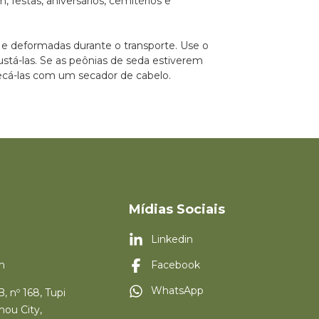
, festas, aniversários, cemitérios e
s e deformadas durante o transporte. Use o
stá-las. Se as peônias de seda estiverem
ecá-las com um secador de cabelo.
Mídias Sociais
Linkedin
m
Facebook
WhatsApp
, nº 168, Tupi
hou City,