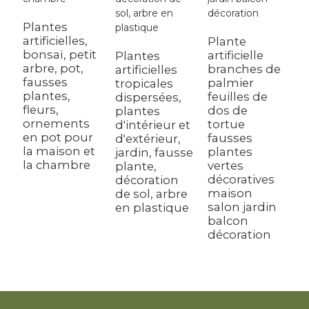
a
e
Plantes
d
artificielles,
Plante
p
bonsaï, petit
artificielle
Plantes
v
arbre, pot,
branches de
artificielles
a
fausses
palmier
tropicales
p
plantes,
feuilles de
dispersées,
m
fleurs,
dos de
plantes
b
ornements
tortue
d'intérieur et
m
en pot pour
fausses
d'extérieur,
la maison et
plantes
jardin, fausse
la chambre
vertes
plante,
décoratives
décoration
maison
de sol, arbre
salon jardin
en plastique
balcon
décoration