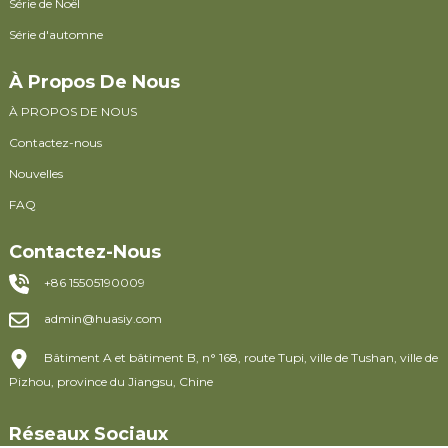
Série de Noël
Série d'automne
À Propos De Nous
À PROPOS DE NOUS
Contactez-nous
Nouvelles
FAQ
Contactez-Nous
+86 15505190009
admin@huasiy.com
Bâtiment A et bâtiment B, n° 168, route Tupi, ville de Tushan, ville de
Pizhou, province du Jiangsu, Chine
Réseaux Sociaux